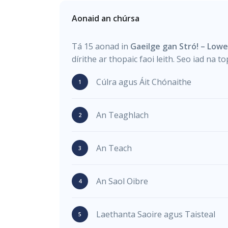
Aonaid an chúrsa
Tá 15 aonad in
Gaeilge gan Stró! – Lowe
dírithe ar thopaic faoi leith. Seo iad na top
Cúlra agus Áit Chónaithe
An Teaghlach
An Teach
An Saol Oibre
Laethanta Saoire agus Taisteal