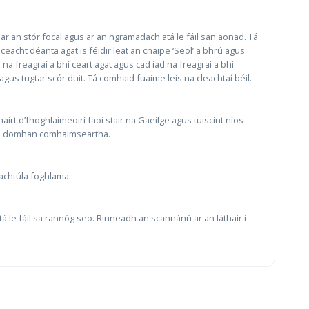
ar an stór focal agus ar an ngramadach atá le fáil san aonad. Tá
ceacht déanta agat is féidir leat an cnaipe ‘Seol’ a bhrú agus
ad na freagraí a bhí ceart agat agus cad iad na freagraí a bhí
t agus tugtar scór duit. Tá comhaid fuaime leis na cleachtaí béil.
airt d’fhoghlaimeoirí faoi stair na Gaeilge agus tuiscint níos
 sa domhan comhaimseartha.
eachtúla foghlama.
atá le fáil sa rannóg seo. Rinneadh an scannánú ar an láthair i