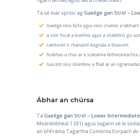
ngach aonad agus iad a chleachtadh.
Tá sé mar sprioc ag
Gaeilge gan Stró! – Lo
Gaeilge níos líofa agus níos cruinne a labhairt
a stór focal a leathnú agus a shaibhriú go su
cainteoirí ó chanúintí éagsúla a thuiscint
feabhas a chur ar a scileanna léitheoireachta
tuiscint níos doimhne a fháil ar an ngramadac
Ábhar an chúrsa
Tá
Gaeilge gan Stró! – Lower Intermediate
Meánleibhéal 1 (B1) agus tagann sé le siolla
an bhFráma Tagartha Comónta Eorpach do 