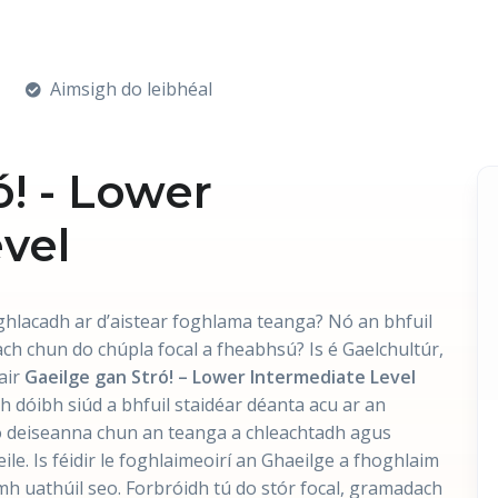
Aimsigh do leibhéal
ó! - Lower
vel
a ghlacadh ar d’aistear foghlama teanga? Nó an bhfuil
tach chun do chúpla focal a fheabhsú? Is é Gaelchultúr,
bair
Gaeilge gan Stró! – Lower Intermediate Level
h dóibh siúd a bhfuil staidéar déanta acu ar an
ó deiseanna chun an teanga a chleachtadh agus
le. Is féidir le foghlaimeoirí an Ghaeilge a fhoghlaim
eamh uathúil seo. Forbróidh tú do stór focal, gramadach