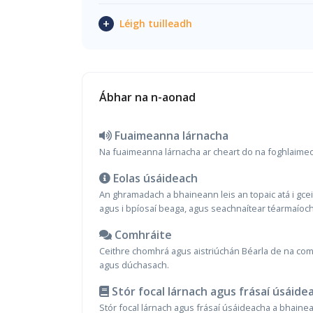
+
Léigh tuilleadh
Ábhar na n-aonad
Fuaimeanna lárnacha
Na fuaimeanna lárnacha ar cheart do na foghlaimeoir
Eolas úsáideach
An ghramadach a bhaineann leis an topaic atá i gce
agus i bpíosaí beaga, agus seachnaítear téarmaíoch
Comhráite
Ceithre chomhrá agus aistriúchán Béarla de na comh
agus dúchasach.
Stór focal lárnach agus frásaí úsáide
Stór focal lárnach agus frásaí úsáideacha a bhaine