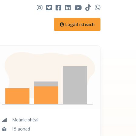
Logáil isteach
Meánleibhéal
15 aonad