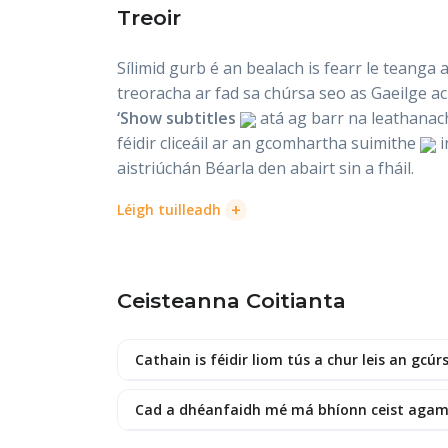
Treoir
Sílimid gurb é an bealach is fearr le teanga a
treoracha ar fad sa chúrsa seo as Gaeilge ach 
‘Show subtitles
atá ag barr na leathanach
féidir cliceáil ar an gcomhartha suimithe
i
aistriúchán Béarla den abairt sin a fháil.
+
Léigh tuilleadh
Ceisteanna Coitianta
Cathain is féidir liom tús a chur leis an gcúr
Cad a dhéanfaidh mé má bhíonn ceist aga