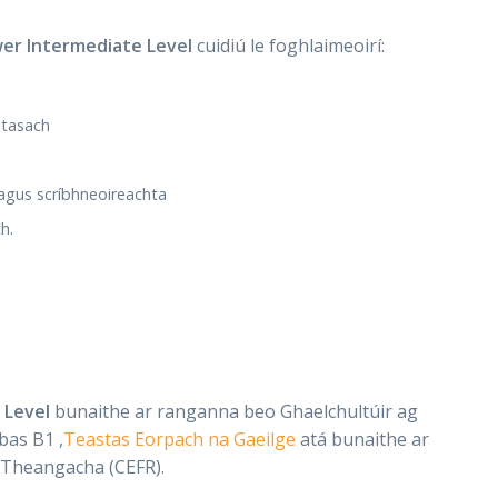
wer Intermediate Level
cuidiú le foghlaimeoirí:
ntasach
 agus scríbhneoireachta
h.
 Level
bunaithe ar ranganna beo Ghaelchultúir ag
bas B1 ,
Teastas Eorpach na Gaeilge
atá bunaithe ar
Theangacha (CEFR).