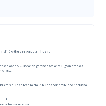
í díriú orthu san aonad áirithe sin.
ist san aonad. Cuirtear an ghramadach ar fáil i gcomhthéacs
t chasta.
ráite sin. Tá an teanga atá le fáil sna comhráite seo nádúrtha
acha
ann le téama an aonaid.