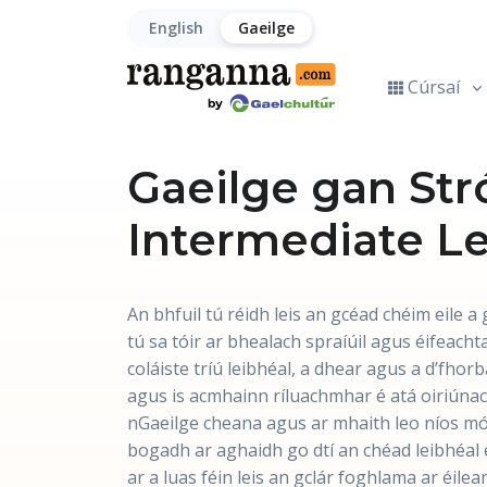
English
Gaeilge
Cúrsaí
Gaeilge gan Str
Intermediate Le
An bhfuil tú réidh leis an gcéad chéim eile 
tú sa tóir ar bhealach spraíúil agus éifeach
coláiste tríú leibhéal, a dhear agus a d’fhor
agus is acmhainn ríluachmhar é atá oiriúnac
nGaeilge cheana agus ar mhaith leo níos m
bogadh ar aghaidh go dtí an chéad leibhéal ei
ar a luas féin leis an gclár foghlama ar éil