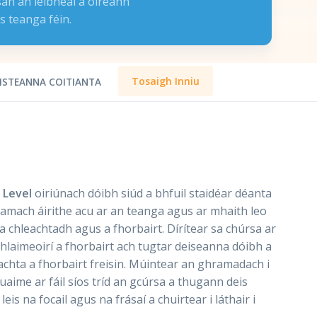
an an leibhéal a oireann
s teanga féin.
Tosaigh Inniu
ISTEANNA COITIANTA
 Level
oiriúnach dóibh siúd a bhfuil staidéar déanta
 amach áirithe acu ar an teanga agus ar mhaith leo
 chleachtadh agus a fhorbairt. Dírítear sa chúrsa ar
laimeoirí a fhorbairt ach tugtar deiseanna dóibh a
achta a fhorbairt freisin. Múintear an ghramadach i
aime ar fáil síos tríd an gcúrsa a thugann deis
leis na focail agus na frásaí a chuirtear i láthair i