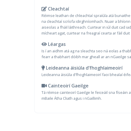
Cleachtaí
Réimse leathan de chleachtaí spraíúla atá bunaithe 
na cleachtaí scríofa idirghníomhach. Nuair a bhíonn 
aiseolas a fháil láithreach. Cuirtear in iúl duit cad i
mícheart agat, cuirtear na freagraí cearta ar fáil dui
Léargas
Is í an aidhm atá ag na sleachta seo ná eolas a thabh
fearr a thabhairt dóibh mar gheall ar an nGaeilge
Leideanna áisiúla d’fhoghlaimeoirí
Leideanna áisiúla d’fhoghlaimeoirí faoi bhealaí éif
Cainteoirí Gaeilge
Tá réimse cainteoirí Gaeilge le feiceáil sna físeáin 
mBaile Átha Cliath agus i nGaillimh.