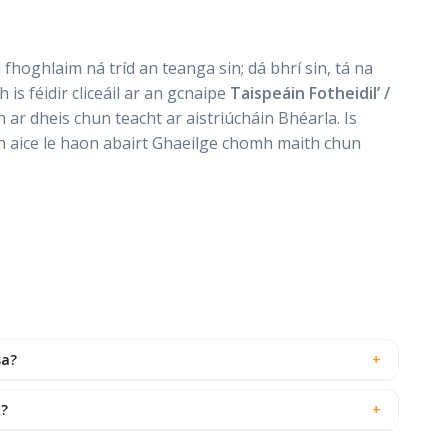
 fhoghlaim ná tríd an teanga sin; dá bhrí sin, tá na
is féidir cliceáil ar an gcnaipe
Taispeáin Fotheidil’ /
 ar dheis chun teacht ar aistriúcháin Bhéarla. Is
n aice le haon abairt Ghaeilge chomh maith chun
sa?
+
m?
+