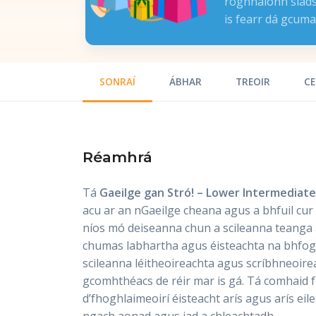
roghnaíonn siads
is fearr dá gcuma
SONRAÍ
ÁBHAR
TREOIR
CE
Réamhrá
Tá
Gaeilge gan Stró! – Lower Intermediate
acu ar an nGaeilge cheana agus a bhfuil cur
níos mó deiseanna chun a scileanna teanga a
chumas labhartha agus éisteachta na bhfogh
scileanna léitheoireachta agus scríbhneoire
gcomhthéacs de réir mar is gá. Tá comhaid fu
d’fhoghlaimeoirí éisteacht arís agus arís eile 