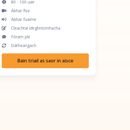
80 - 100 uair
Ábhar físe
Ábhar fuaime
Cleachtaí idirghníomhacha
Fóram plé
Dátheangach
Bain triail as saor in aisce