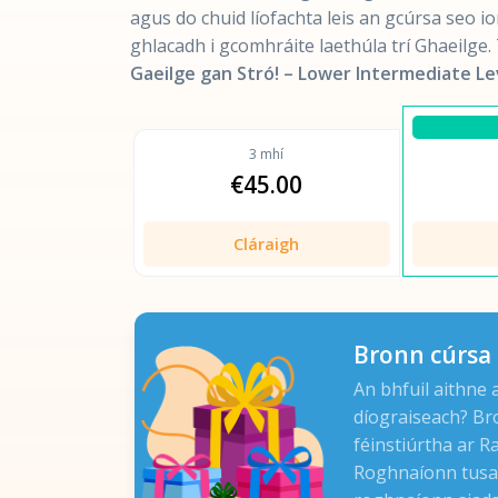
agus do chuid líofachta leis an gcúrsa seo i
ghlacadh i gcomhráite laethúla trí Ghaeilge.
Gaeilge gan Stró! – Lower Intermediate Le
3 mhí
€45.00
Cláraigh
Bronn cúrsa 
An bhfuil aithne 
díograiseach? Br
féinstiúrtha ar 
Roghnaíonn tusa