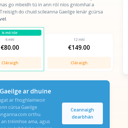
onas go mbeidh tú in ann ról níos gníomhaí a
 Treisigh do chuid scileanna Gaeilge lenár gcúrsa
vel
.
Is mó tóir
6 mhí
12 mhí
€80.00
€149.00
Cláraigh
Cláraigh
Gaeilge ar dhuine
agat ar fhoghlaimeoir
onn cúrsa Gaeilge
Ceannaigh
Ranganna.com orthu.
dearbhán
 an tréimhse ama, agus