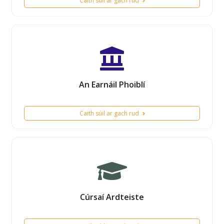
Caith súil ar gach rud
An Earnáil Phoiblí
Caith súil ar gach rud
Cúrsaí Ardteiste