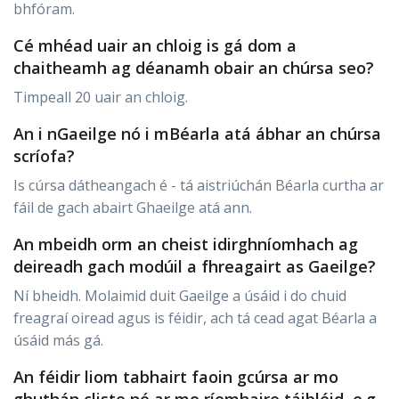
bhfóram.
Cé mhéad uair an chloig is gá dom a
chaitheamh ag déanamh obair an chúrsa seo?
Timpeall 20 uair an chloig.
An i nGaeilge nó i mBéarla atá ábhar an chúrsa
scríofa?
Is cúrsa dátheangach é - tá aistriúchán Béarla curtha ar
fáil de gach abairt Ghaeilge atá ann.
An mbeidh orm an cheist idirghníomhach ag
deireadh gach modúil a fhreagairt as Gaeilge?
Ní bheidh. Molaimid duit Gaeilge a úsáid i do chuid
freagraí oiread agus is féidir, ach tá cead agat Béarla a
úsáid más gá.
An féidir liom tabhairt faoin gcúrsa ar mo
ghuthán cliste nó ar mo ríomhaire táibléid, e.g.