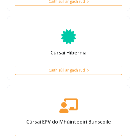
Caith súil ar gach rud
Cúrsaí Hibernia
Caith súil ar gach rud
Cúrsaí EPV do Mhúinteoirí Bunscoile