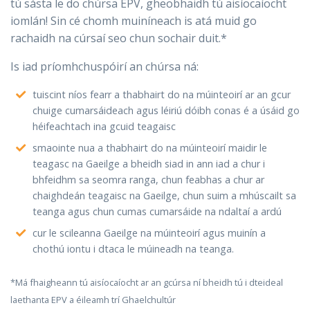
tú sásta le do chúrsa EPV, gheobhaidh tú aisíocaíocht
iomlán! Sin cé chomh muiníneach is atá muid go
rachaidh na cúrsaí seo chun sochair duit.*
Is iad príomhchuspóirí an chúrsa ná:
tuiscint níos fearr a thabhairt do na múinteoirí ar an gcur
chuige cumarsáideach agus léiriú dóibh conas é a úsáid go
héifeachtach ina gcuid teagaisc
smaointe nua a thabhairt do na múinteoirí maidir le
teagasc na Gaeilge a bheidh siad in ann iad a chur i
bhfeidhm sa seomra ranga, chun feabhas a chur ar
chaighdeán teagaisc na Gaeilge, chun suim a mhúscailt sa
teanga agus chun cumas cumarsáide na ndaltaí a ardú
cur le scileanna Gaeilge na múinteoirí agus muinín a
chothú iontu i dtaca le múineadh na teanga.
*Má fhaigheann tú aisíocaíocht ar an gcúrsa ní bheidh tú i dteideal
laethanta EPV a éileamh trí Ghaelchultúr