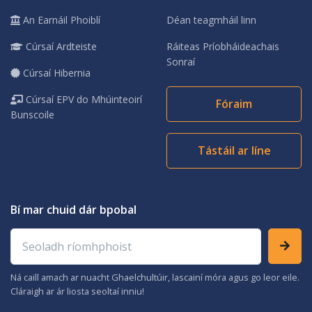
An Earnáil Phoiblí
Déan teagmháil linn
Cúrsaí Ardteiste
Ráiteas Príobháideachais
Sonraí
Cúrsaí Hibernia
Cúrsaí EPV do Mhúinteoirí
Fóraim
Bunscoile
Tástáil ar líne
Bí mar chuid dár bpobal
Seoladh ríomhphoist
Ná caill amach ar nuacht Ghaelchultúir, lascainí móra agus go leor eile.
Cláraigh ar ár liosta seoltaí inniu!