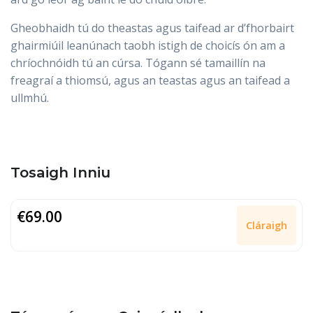
Gheobhaidh tú do theastas agus taifead ar d’fhorbairt
ghairmiúil leanúnach taobh istigh de choicís ón am a
chríochnóidh tú an cúrsa. Tógann sé tamaillín na
freagraí a thiomsú, agus an teastas agus an taifead a
ullmhú.
Tosaigh Inniu
€69.00
Cláraigh