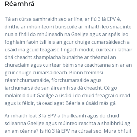
Réamhrá
Tá an cúrsa samhraidh seo ar líne, ar fiú 3 lá EPV é,
dírithe ar mhúinteoirí bunscoile ar mhaith leo smaointe
nua a fháil do mhúineadh na Gaeilge agus ar spéis leo
foghlaim faoin tslí leis an gcur chuige cumarsáideach a
úsáid ina gcuid teagaisc. I ngach modúl, cuirtear i láthair
dhá cheacht shamplacha bunaithe ar théamaí an
churaclaim agus cuirtear béim sna ceachtanna sin ar an
gcur chuige cumarsáideach. Bíonn tréimhsí
réamhchumarsáide, fíorchumarsáide agus
iarchumarsáide san áireamh sa dá cheacht. Cé go
molaimid duit Gaeilge a úsáid i do chuid freagraí oiread
agus is féidir, tá cead agat Béarla a úsáid más gá.
Ar mhaith leat 3 lá EPV a thuilleamh agus do chuid
scileanna Gaeilge agus múinteoireachta a shaibhriú ag
an am céanna? Is fiú 3 lá EPV na cúrsaí seo. Mura bhfuil