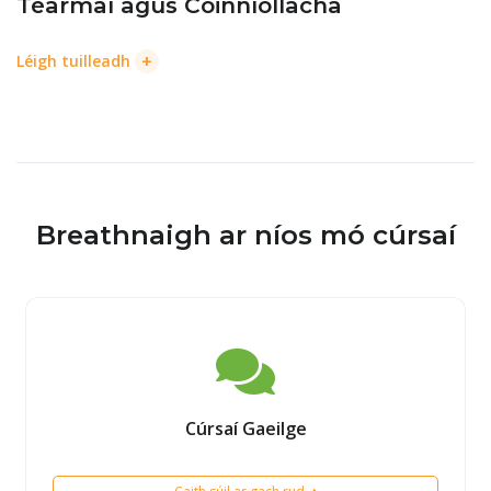
Téarmaí agus Coinníollacha
+
Léigh tuilleadh
Breathnaigh ar níos mó cúrsaí
Cúrsaí Gaeilge