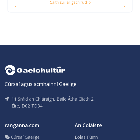
Caith súil ar gach rud
Cúrsaí agus acmhainní Gaeilge
11 Sráid an Chláraigh, Baile Átha Cliath 2,
Éire, D02 TD34
ranganna.com
An Coláiste
Cúrsaí Gaeilge
Eolas Fúinn