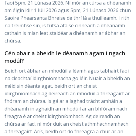
Faoi 5pm, 21 Lúnasa 2026. Ní mór an cúrsa a dhéanamh
am éigin idir 1 Iúil 2026 agus 5pm, 21 Lúnasa 2026 chun
Saoire Phearsanta Bhreise de thrí lá a thuilleamh. I rith
na tréimhse sin, is fútsa atá sé cinneadh a dhéanamh
cathain is mian leat staidéar a dhéanamh ar ábhar an
chúrsa.
Cén obair a bheidh le déanamh agam i ngach
modúl?
Beidh ort ábhar an mhodúil a léamh agus tabhairt faoi
na cleachtaí idirghníomhacha go léir. Nuair a bheidh an
méid sin déanta agat, beidh ort an cheist
idirghníomhach ag deireadh an mhodúil a fhreagairt ar
fhóram an chúrsa. Is gá ar a laghad trácht amháin a
dhéanamh in aghaidh an mhodúil ar an bhfóram nach
freagra é ar cheist idirghníomhach. Ag deireadh an
chúrsa ar fad, ní mór duit an cheist athmhachnamhach
a fhreagairt. Arís, beidh ort do fhreagra a chur ar an