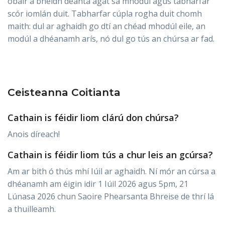
obair a bheidh déanta agat sa mhodúl agus tabharfar
scór iomlán duit. Tabharfar cúpla rogha duit chomh
maith: dul ar aghaidh go dtí an chéad mhodúl eile, an
modúl a dhéanamh arís, nó dul go tús an chúrsa ar fad.
Ceisteanna Coitianta
Cathain is féidir liom clárú don chúrsa?
Anois díreach!
Cathain is féidir liom tús a chur leis an gcúrsa?
Am ar bith ó thús mhí Iúil ar aghaidh. Ní mór an cúrsa a
dhéanamh am éigin idir 1 Iúil 2026 agus 5pm, 21
Lúnasa 2026 chun Saoire Phearsanta Bhreise de thrí lá
a thuilleamh.