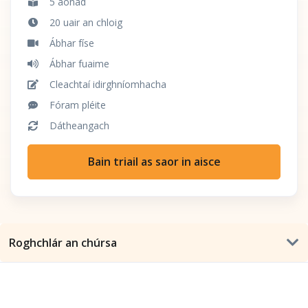
5 aonad
20 uair an chloig
Ábhar físe
Ábhar fuaime
Cleachtaí idirghníomhacha
Fóram pléite
Dátheangach
Bain triail as saor in aisce
Roghchlár an chúrsa