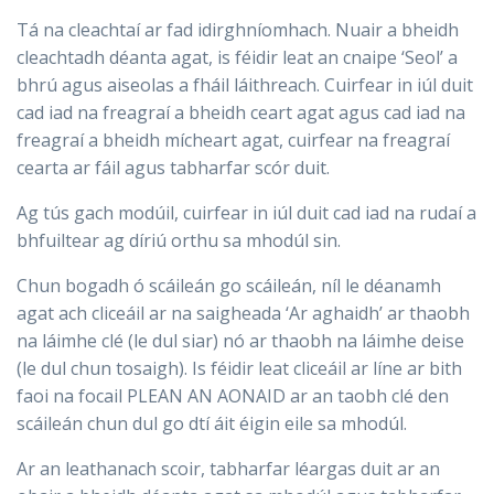
Tá na cleachtaí ar fad idirghníomhach. Nuair a bheidh
cleachtadh déanta agat, is féidir leat an cnaipe ‘Seol’ a
bhrú agus aiseolas a fháil láithreach. Cuirfear in iúl duit
cad iad na freagraí a bheidh ceart agat agus cad iad na
freagraí a bheidh mícheart agat, cuirfear na freagraí
cearta ar fáil agus tabharfar scór duit.
Ag tús gach modúil, cuirfear in iúl duit cad iad na rudaí a
bhfuiltear ag díriú orthu sa mhodúl sin.
Chun bogadh ó scáileán go scáileán, níl le déanamh
agat ach cliceáil ar na saigheada ‘Ar aghaidh’ ar thaobh
na láimhe clé (le dul siar) nó ar thaobh na láimhe deise
(le dul chun tosaigh). Is féidir leat cliceáil ar líne ar bith
faoi na focail PLEAN AN AONAID ar an taobh clé den
scáileán chun dul go dtí áit éigin eile sa mhodúl.
Ar an leathanach scoir, tabharfar léargas duit ar an