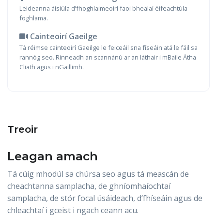
Leideanna áisiúla d’fhoghlaimeoirí faoi bhealaí éifeachtúla
foghlama.
Cainteoirí Gaeilge
Tá réimse cainteoirí Gaeilge le feiceáil sna físeáin atá le fáil sa
rannóg seo. Rinneadh an scannánú ar an láthair i mBaile Átha
Cliath agus i nGaillimh.
Treoir
Leagan amach
Tá cúig mhodúl sa chúrsa seo agus tá meascán de
cheachtanna samplacha, de ghníomhaíochtaí
samplacha, de stór focal úsáideach, d’fhíseáin agus de
chleachtaí i gceist i ngach ceann acu.