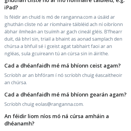
iPad?
Is féidir an chuid is mó de ranganna.com a úsáid ar
ghuthán cliste nó ar ríomhaire táibléid ach ní oibríonn
ábhar ilmheán an tsuímh ar gach cineál gléis. B’fhearr
duit, dá bhrí sin, triail a bhaint as aonad samplach den
chúrsa a bhfuil sé i gceist agat tabhairt faoi ar an
ngléas, sula gcuireann tú an cúrsa sin in áirithe.
Cad a dhéanfaidh mé má bhíonn ceist agam?
Scríobh ar an bhfóram í nó scríobh chuig éascaitheoir
an chúrsa.
Cad a dhéanfaidh mé má bhíonn gearán agam?
Scríobh chuig eolas@ranganna.com.
An féidir liom níos mó ná cúrsa amháin a
dhéanamh?