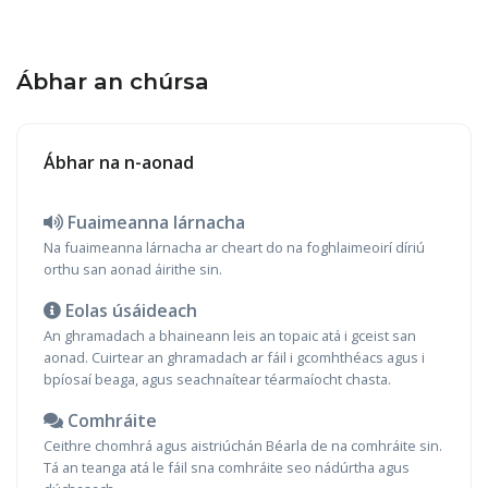
Ábhar an chúrsa
Ábhar na n-aonad
Fuaimeanna lárnacha
Na fuaimeanna lárnacha ar cheart do na foghlaimeoirí díriú
orthu san aonad áirithe sin.
Eolas úsáideach
An ghramadach a bhaineann leis an topaic atá i gceist san
aonad. Cuirtear an ghramadach ar fáil i gcomhthéacs agus i
bpíosaí beaga, agus seachnaítear téarmaíocht chasta.
Comhráite
Ceithre chomhrá agus aistriúchán Béarla de na comhráite sin.
Tá an teanga atá le fáil sna comhráite seo nádúrtha agus