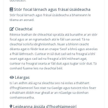
dúchasach.
Stór focal lárnach agus frásaí úsáideacha
Stór focal lárnach agus frásaí úsáideacha a bhaineann le
téama an aonaid.
Cleachtaí
Réimse leathan de chleachtaí spraíúla atá bunaithe ar an stór
focal agus ar an ngramadach atá le fáil san aonad. Tá na
cleachtaí scríofa idirghníomhach. Nuair a bhíonn ceacht
déanta agat is féidir leat an cnaipe ‘Seol’ a bhrú agus aiseolas
a fháil láithreach. Cuirtear in iúl duit cad iad na freagraí a bhí
ceart agat agus cad iad na freagraí a bhí mícheart agat,
cuirtear na freagraí cearta ar fáil duit agus tugtar scór duit. Tá
comhaid fuaime leis na cleachtaí béil.
Léargas
Is í an aidhm atá ag na sleachta seo ná eolas a thabhairt
d’fhoghlaimeoirí faoi stair na Gaeilge agus tuiscint níos fearr
a thabhairt dóibh mar gheall ar an nGaeilge sa domhan
comhaimseartha.
Leideanna áisiúla d’fhoghlaimeoirí