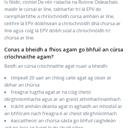
Is féidir, cinnte! De réir rialacha na Roinne Oideachais
maidir le cúrsaí ar líne, tabharfar trí lá EPV do
rannpháirtithe a chríochnóidh cúrsa amháin ar líne,
ceithre lá EPV dóibhsean a chríochnóidh dhá chúrsa ar
líne agus cúig lá EPV dóibh siúd a chríochnóidh trí
chúrsa ar líne.
Conas a bheidh a fhios agam go bhfuil an cúrsa
críochnaithe agam?
Beidh an cúrsa críochnaithe agat nuair a bheidh:
timpeall 20 uair an chloig caite agat ag obair ar
ábhar an chúrsa
freagraí tugtha agat ar na cúig cheist
idirghníomhacha agus ar an gceist athmhachnamhach
trácht amháin déanta agat in aghaidh an mhodúil ar
an bhfóram nach freagra é ar cheist idirghníomhach.
éascaitheoir an chúrsa sásta go bhfuil caighdeán
ard go leor ag baint le do chuid oibre.