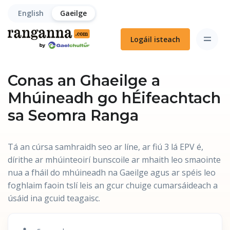
English
Gaeilge
Logáil isteach
Conas an Ghaeilge a
Mhúineadh go hÉifeachtach
sa Seomra Ranga
Tá an cúrsa samhraidh seo ar líne, ar fiú 3 lá EPV é,
dírithe ar mhúinteoirí bunscoile ar mhaith leo smaointe
nua a fháil do mhúineadh na Gaeilge agus ar spéis leo
foghlaim faoin tslí leis an gcur chuige cumarsáideach a
úsáid ina gcuid teagaisc.