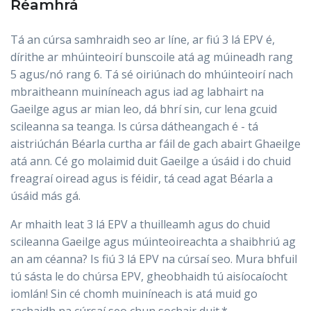
Réamhrá
Tá an cúrsa samhraidh seo ar líne, ar fiú 3 lá EPV é,
dírithe ar mhúinteoirí bunscoile atá ag múineadh rang
5 agus/nó rang 6. Tá sé oiriúnach do mhúinteoirí nach
mbraitheann muiníneach agus iad ag labhairt na
Gaeilge agus ar mian leo, dá bhrí sin, cur lena gcuid
scileanna sa teanga. Is cúrsa dátheangach é - tá
aistriúchán Béarla curtha ar fáil de gach abairt Ghaeilge
atá ann. Cé go molaimid duit Gaeilge a úsáid i do chuid
freagraí oiread agus is féidir, tá cead agat Béarla a
úsáid más gá.
Ar mhaith leat 3 lá EPV a thuilleamh agus do chuid
scileanna Gaeilge agus múinteoireachta a shaibhriú ag
an am céanna? Is fiú 3 lá EPV na cúrsaí seo. Mura bhfuil
tú sásta le do chúrsa EPV, gheobhaidh tú aisíocaíocht
iomlán! Sin cé chomh muiníneach is atá muid go
rachaidh na cúrsaí seo chun sochair duit.*