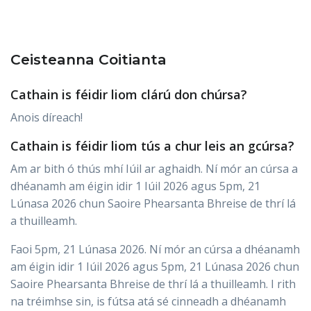
Ceisteanna Coitianta
Cathain is féidir liom clárú don chúrsa?
Anois díreach!
Cathain is féidir liom tús a chur leis an gcúrsa?
Am ar bith ó thús mhí Iúil ar aghaidh. Ní mór an cúrsa a
dhéanamh am éigin idir 1 Iúil 2026 agus 5pm, 21
Lúnasa 2026 chun Saoire Phearsanta Bhreise de thrí lá
a thuilleamh.
Faoi 5pm, 21 Lúnasa 2026. Ní mór an cúrsa a dhéanamh
am éigin idir 1 Iúil 2026 agus 5pm, 21 Lúnasa 2026 chun
Saoire Phearsanta Bhreise de thrí lá a thuilleamh. I rith
na tréimhse sin, is fútsa atá sé cinneadh a dhéanamh