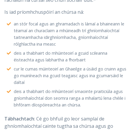
Is iad príomhchuspóirí an chúrsa ná:
an stór focal agus an ghramadach is lárnaí a bhaineann le
téamaí an churaclaim a mhúineadh trí ghníomhaíochtaí
taitneamhacha idirghníomhacha, gníomhaíochtaí
rólghlactha ina measc
deis a thabhairt do mhúinteoirí a gcuid scileanna
éisteachta agus labhartha a fhorbairt
cur le cumas múinteoirí an Ghaeilge a úsáid go cruinn agus
go muiníneach ina gcuid teagaisc agus ina gcumarsáid le
daltaí
deis a thabhairt do mhúinteoirí smaointe praiticiúla agus
gníomhaíochtaí don seomra ranga a mhalartú lena chéile i
bhfóram díospóireachta an chúrsa.
Tábhachtach
: Cé go bhfuil go leor samplaí de
ghníomhaíochtaí cainte tugtha sa chúrsa agus go