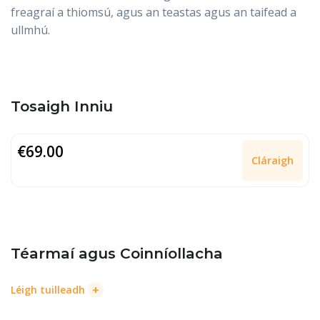
freagraí a thiomsú, agus an teastas agus an taifead a
ullmhú.
Tosaigh Inniu
€69.00
Cláraigh
Téarmaí agus Coinníollacha
+
Léigh tuilleadh