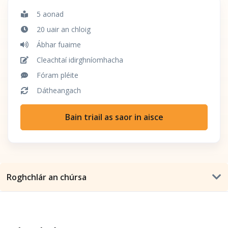
5 aonad
20 uair an chloig
Ábhar fuaime
Cleachtaí idirghníomhacha
Fóram pléite
Dátheangach
Bain triail as saor in aisce
Roghchlár an chúrsa