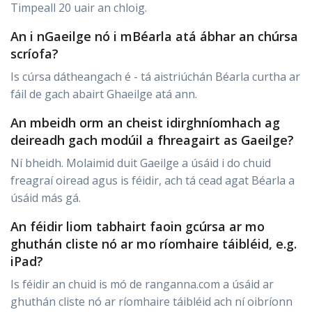
Timpeall 20 uair an chloig.
An i nGaeilge nó i mBéarla atá ábhar an chúrsa
scríofa?
Is cúrsa dátheangach é - tá aistriúchán Béarla curtha ar
fáil de gach abairt Ghaeilge atá ann.
An mbeidh orm an cheist idirghníomhach ag
deireadh gach modúil a fhreagairt as Gaeilge?
Ní bheidh. Molaimid duit Gaeilge a úsáid i do chuid
freagraí oiread agus is féidir, ach tá cead agat Béarla a
úsáid más gá.
An féidir liom tabhairt faoin gcúrsa ar mo
ghuthán cliste nó ar mo ríomhaire táibléid, e.g.
iPad?
Is féidir an chuid is mó de ranganna.com a úsáid ar
ghuthán cliste nó ar ríomhaire táibléid ach ní oibríonn