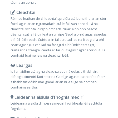
téama an aonaid.
Cleachtaí
Réimse leathan de chleachtaí spraíúla atá bunaithe ar an stór
focal agus ar an ngramadach atá le fáil san aonad. Tá na
cleachtaí scríofa idirghníomhach. Nuair a bhíonn ceacht
déanta agat is féidir leat an cnaipe ‘Seol’ a bhrú agus aiseolas
a fháil láithreach. Cuirtear in iúl duit cad iad na freagraí a bhí
ceart agat agus cad iad na freagraí a bhí mícheart agat,
cuirtear na freagraí cearta ar fáil duit agus tugtar scór duit. Tá
comhaid fuaime leis na cleachtaí béil.
Léargas
Is í an aidhm atá ag na sleachta seo ná eolas a thabhairt
d’fhoghlaimeoirí faoi stair na Gaeilge agus tuiscint níos fearr
a thabhairt dóibh mar gheall ar an nGaeilge sa domhan
comhaimseartha.
Leideanna áisiúla d’fhoghlaimeoirí
Leideanna áisiúla d’fhoghlaimeoirí faoi bhealaí éifeachtúla
foghlama.