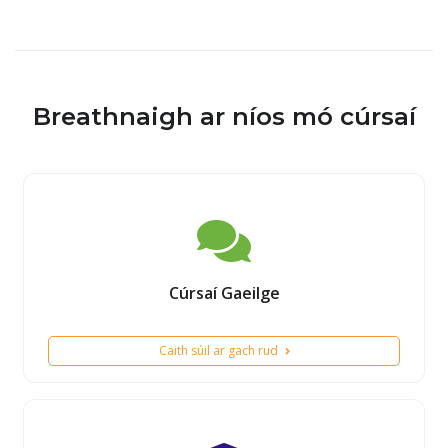
Breathnaigh ar níos mó cúrsaí
Cúrsaí Gaeilge
Caith súil ar gach rud