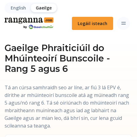
English
Gaeilge
Logáil isteach
Gaeilge Phraiticiúil do
Mhúinteoirí Bunscoile -
Rang 5 agus 6
Tá an cúrsa samhraidh seo ar líne, ar fiú 3 lá EPV é,
dírithe ar mhúinteoirí bunscoile atá ag múineadh rang
5 agus/nó rang 6. Tá sé oiriúnach do mhúinteoirí nach
mbraitheann muiníneach agus iad ag labhairt na
Gaeilge agus ar mian leo, dá bhrí sin, cur lena gcuid
scileanna sa teanga.