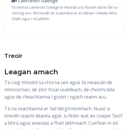
Cainteoirí Gaeilge
Tá réimse cainteoirí Gaeilge le feiceáil sna físeáin atá le fáil sa
rannóg seo. Rinneadh an scannánú ar an láthair i mBaile Átha
Cliath agus i nGaillimh.
Treoir
Leagan amach
Tá cúig mhodúl sa chúrsa seo agus tá meascán de
mhíniúchán, de stór focal úsáideach, de chomhráite
agus de cheachtanna i gceist i ngach ceann acu.
Tá na ceachtanna ar fad idirghníomhach. Nuair a
bheidh ceacht déanta agat, is féidir leat an cnaipe ‘Seol’
a bhrú agus aiseolas a fháil láithreach. Cuirfear in iúl