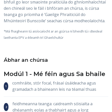
bhfuil go leor smaointe praiticiúla do ghníomhaíochtaí
den chineál seo le fáil i bhfóram an chúrsa, is cúrsa
teanga go príomha é ‘Gaeilge Phraiticiúil do
Mhúinteoirí Bunscoile’ seachas cúrsa modheolaíochta.
*Má fhaigheann tú aisíocaíocht ar an gcúrsa ní bheidh tú i dteideal
laethanta EPV a éileamh trí Ghaelchultúr
Ábhar an chúrsa
Modúl 1 -
Mé féin
agus
Sa bhaile
comhráite, stór focal, frásaí úsáideacha agus
gramadach a bhaineann leis na téamaí thuas
feidhmeanna teanga: caidreamh sóisialta a
dhéanamh; eolas a thabhairt agus a lorg