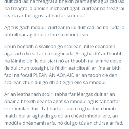
duit cad iad na freagraí a bheidh ceart agat agus cad iad
na freagraí a bheidh mícheart agat, cuirfear na freagraí
cearta ar fáil agus tabharfar scór duit.
Ag tús gach modúil, cuirfear in iúl duit cad iad na rudaí a
bhfuiltear ag díriú orthu sa mhodúl sin.
Chun bogadh ó scáileán go scáileán, níl le déanamh
agat ach cliceáil ar na saigheada ‘Ar aghaidh’ ar thaobh
na láimhe clé (le dul siar) nó ar thaobh na láimhe deise
(le dul chun tosaigh). Is féidir leat cliceáil ar líne ar bith
faoi na focail PLEAN AN AONAID ar an taobh clé den
scáileán chun dul go dtí áit éigin eile sa mhodúl.
Ar an leathanach scoir, tabharfar léargas duit ar an
obair a bheidh déanta agat sa mhodúl agus tabharfar
scór iomlán duit. Tabharfar cúpla rogha duit chomh
maith: dul ar aghaidh go dtí an chéad mhodúl eile, an
modúl a dhéanamh arís, nó dul go tús an chúrsa ar fad.