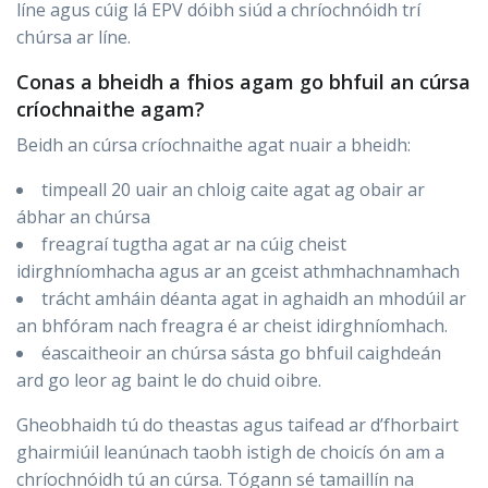
líne agus cúig lá EPV dóibh siúd a chríochnóidh trí
chúrsa ar líne.
Conas a bheidh a fhios agam go bhfuil an cúrsa
críochnaithe agam?
Beidh an cúrsa críochnaithe agat nuair a bheidh:
timpeall 20 uair an chloig caite agat ag obair ar
ábhar an chúrsa
freagraí tugtha agat ar na cúig cheist
idirghníomhacha agus ar an gceist athmhachnamhach
trácht amháin déanta agat in aghaidh an mhodúil ar
an bhfóram nach freagra é ar cheist idirghníomhach.
éascaitheoir an chúrsa sásta go bhfuil caighdeán
ard go leor ag baint le do chuid oibre.
Gheobhaidh tú do theastas agus taifead ar d’fhorbairt
ghairmiúil leanúnach taobh istigh de choicís ón am a
chríochnóidh tú an cúrsa. Tógann sé tamaillín na