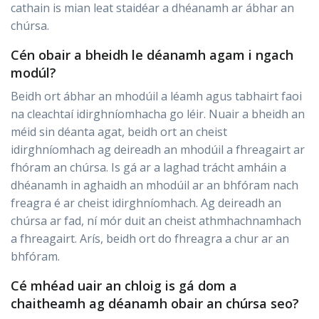
cathain is mian leat staidéar a dhéanamh ar ábhar an
chúrsa.
Cén obair a bheidh le déanamh agam i ngach
modúl?
Beidh ort ábhar an mhodúil a léamh agus tabhairt faoi
na cleachtaí idirghníomhacha go léir. Nuair a bheidh an
méid sin déanta agat, beidh ort an cheist
idirghníomhach ag deireadh an mhodúil a fhreagairt ar
fhóram an chúrsa. Is gá ar a laghad trácht amháin a
dhéanamh in aghaidh an mhodúil ar an bhfóram nach
freagra é ar cheist idirghníomhach. Ag deireadh an
chúrsa ar fad, ní mór duit an cheist athmhachnamhach
a fhreagairt. Arís, beidh ort do fhreagra a chur ar an
bhfóram.
Cé mhéad uair an chloig is gá dom a
chaitheamh ag déanamh obair an chúrsa seo?