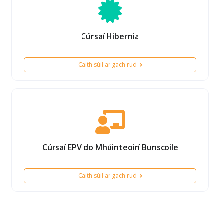
Cúrsaí Hibernia
Caith súil ar gach rud
Cúrsaí EPV do Mhúinteoirí Bunscoile
Caith súil ar gach rud