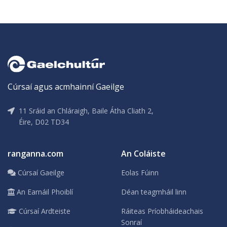
Cúrsaí agus acmhainní Gaeilge
11 Sráid an Chláraigh, Baile Átha Cliath 2,
Éire, D02 TD34
ranganna.com
An Coláiste
Cúrsaí Gaeilge
Eolas Fúinn
An Earnáil Phoiblí
Déan teagmháil linn
Cúrsaí Ardteiste
Ráiteas Príobháideachais
Sonraí