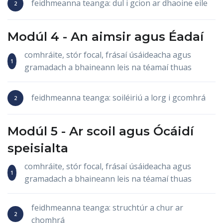
feidhmeanna teanga: dul i gcion ar dhaoine eile
Modúl 4 -
An aimsir
agus
Éadaí
comhráite, stór focal, frásaí úsáideacha agus
gramadach a bhaineann leis na téamaí thuas
feidhmeanna teanga: soiléiriú a lorg i gcomhrá
Modúl 5 -
Ar scoil
agus
Ócáidí
speisialta
comhráite, stór focal, frásaí úsáideacha agus
gramadach a bhaineann leis na téamaí thuas
feidhmeanna teanga: struchtúr a chur ar
chomhrá