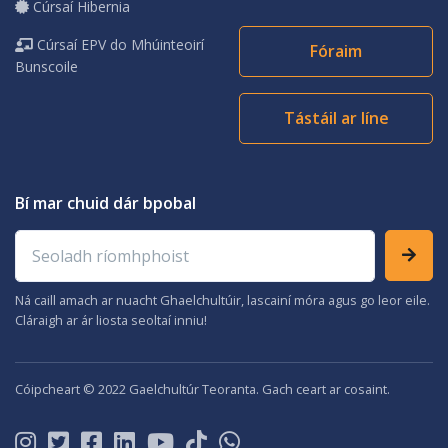
Cúrsaí Hibernia
Cúrsaí EPV do Mhúinteoirí
Fóraim
Bunscoile
Tástáil ar líne
Bí mar chuid dár bpobal
Seoladh ríomhphoist
Ná caill amach ar nuacht Ghaelchultúir, lascainí móra agus go leor eile.
Cláraigh ar ár liosta seoltaí inniu!
Cóipcheart © 2022 Gaelchultúr Teoranta. Gach ceart ar cosaint.