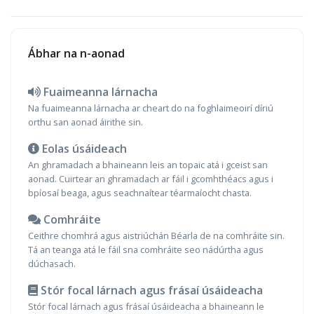
Ábhar na n-aonad
Fuaimeanna lárnacha
Na fuaimeanna lárnacha ar cheart do na foghlaimeoirí díriú
orthu san aonad áirithe sin.
Eolas úsáideach
An ghramadach a bhaineann leis an topaic atá i gceist san
aonad. Cuirtear an ghramadach ar fáil i gcomhthéacs agus i
bpíosaí beaga, agus seachnaítear téarmaíocht chasta.
Comhráite
Ceithre chomhrá agus aistriúchán Béarla de na comhráite sin.
Tá an teanga atá le fáil sna comhráite seo nádúrtha agus
dúchasach.
Stór focal lárnach agus frásaí úsáideacha
Stór focal lárnach agus frásaí úsáideacha a bhaineann le