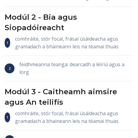
Modúl 2 -
Bia
agus
Siopadóireacht
comhráite, stór focal, frásaí úsáideacha agus
gramadach a bhaineann leis na téamaí thuas
feidhmeanna teanga: dearcadh a léiriú agus a
lorg
Modúl 3 -
Caitheamh aimsire
agus
An teilifís
comhráite, stór focal, frásaí úsáideacha agus
gramadach a bhaineann leis na téamaí thuas