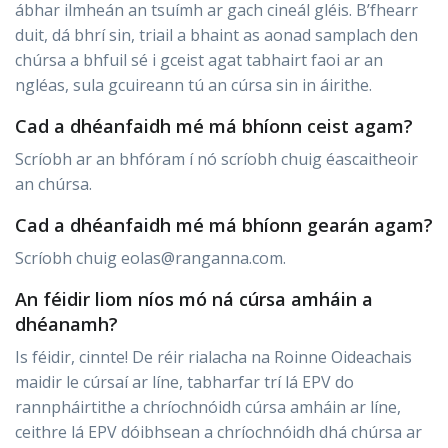
ábhar ilmheán an tsuímh ar gach cineál gléis. B’fhearr
duit, dá bhrí sin, triail a bhaint as aonad samplach den
chúrsa a bhfuil sé i gceist agat tabhairt faoi ar an
ngléas, sula gcuireann tú an cúrsa sin in áirithe.
Cad a dhéanfaidh mé má bhíonn ceist agam?
Scríobh ar an bhfóram í nó scríobh chuig éascaitheoir
an chúrsa.
Cad a dhéanfaidh mé má bhíonn gearán agam?
Scríobh chuig eolas@ranganna.com.
An féidir liom níos mó ná cúrsa amháin a
dhéanamh?
Is féidir, cinnte! De réir rialacha na Roinne Oideachais
maidir le cúrsaí ar líne, tabharfar trí lá EPV do
rannpháirtithe a chríochnóidh cúrsa amháin ar líne,
ceithre lá EPV dóibhsean a chríochnóidh dhá chúrsa ar