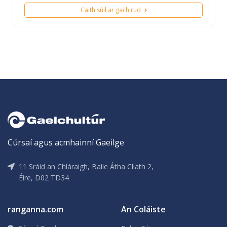
Caith súil ar gach rud
Cúrsaí agus acmhainní Gaeilge
11 Sráid an Chláraigh, Baile Átha Cliath 2,
Éire, D02 TD34
ranganna.com
An Coláiste