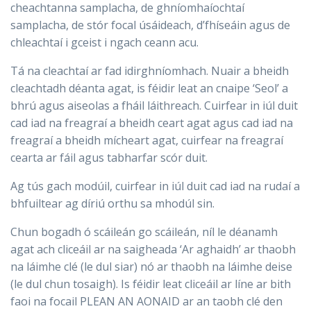
cheachtanna samplacha, de ghníomhaíochtaí
samplacha, de stór focal úsáideach, d’fhíseáin agus de
chleachtaí i gceist i ngach ceann acu.
Tá na cleachtaí ar fad idirghníomhach. Nuair a bheidh
cleachtadh déanta agat, is féidir leat an cnaipe ‘Seol’ a
bhrú agus aiseolas a fháil láithreach. Cuirfear in iúl duit
cad iad na freagraí a bheidh ceart agat agus cad iad na
freagraí a bheidh mícheart agat, cuirfear na freagraí
cearta ar fáil agus tabharfar scór duit.
Ag tús gach modúil, cuirfear in iúl duit cad iad na rudaí a
bhfuiltear ag díriú orthu sa mhodúl sin.
Chun bogadh ó scáileán go scáileán, níl le déanamh
agat ach cliceáil ar na saigheada ‘Ar aghaidh’ ar thaobh
na láimhe clé (le dul siar) nó ar thaobh na láimhe deise
(le dul chun tosaigh). Is féidir leat cliceáil ar líne ar bith
faoi na focail PLEAN AN AONAID ar an taobh clé den