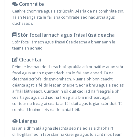
Comhráite
Ceithre chomhrá agus aistriúchán Béarla de na comhráite sin.
Tá an teanga atá le fáil sna comhráite seo nádúrtha agus
dúchasach.
Stór focal lárnach agus frásaí úsáideacha
Stór focal lárnach agus frásaí úsáideacha a bhaineann le
téama an aonaid.
Cleachtaí
Réimse leathan de chleachtaí spraíúla atá bunaithe ar an stór
focal agus ar an ngramadach atá le fáil san aonad. Tá na
cleachtaí scríofa idirghníomhach. Nuair a bhíonn ceacht
déanta agat is féidir leat an cnaipe ‘Seol’ a bhrú agus aiseolas
a fháil láithreach. Cuirtear in iúl duit cad iad na freagraí a bhí
ceart agat agus cad iad na freagraí a bhí mícheart agat,
cuirtear na freagraí cearta ar fáil duit agus tugtar scór duit. Tá
comhaid fuaime leis na cleachtaí béil.
Léargas
Is í an aidhm atá ag na sleachta seo ná eolas a thabhairt
d’fhoghlaimeoirí faoi stair na Gaeilge agus tuiscint níos fearr