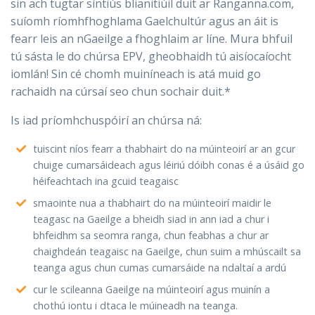
sin ach tugtar síntiús blianitiúil duit ar Ranganna.com,
suíomh ríomhfhoghlama Gaelchultúr agus an áit is
fearr leis an nGaeilge a fhoghlaim ar líne. Mura bhfuil
tú sásta le do chúrsa EPV, gheobhaidh tú aisíocaíocht
iomlán! Sin cé chomh muiníneach is atá muid go
rachaidh na cúrsaí seo chun sochair duit.*
Is iad príomhchuspóirí an chúrsa ná:
tuiscint níos fearr a thabhairt do na múinteoirí ar an gcur
chuige cumarsáideach agus léiriú dóibh conas é a úsáid go
héifeachtach ina gcuid teagaisc
smaointe nua a thabhairt do na múinteoirí maidir le
teagasc na Gaeilge a bheidh siad in ann iad a chur i
bhfeidhm sa seomra ranga, chun feabhas a chur ar
chaighdeán teagaisc na Gaeilge, chun suim a mhúscailt sa
teanga agus chun cumas cumarsáide na ndaltaí a ardú
cur le scileanna Gaeilge na múinteoirí agus muinín a
chothú iontu i dtaca le múineadh na teanga.