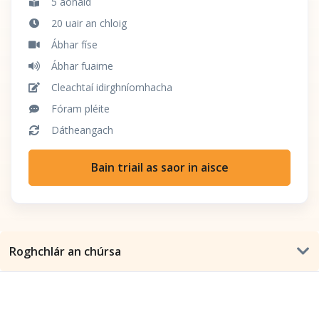
5 aonaid
20 uair an chloig
Ábhar físe
Ábhar fuaime
Cleachtaí idirghníomhacha
Fóram pléite
Dátheangach
Bain triail as saor in aisce
Roghchlár an chúrsa