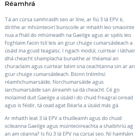
Réamhrá
Tá an cúrsa samhraidh seo ar líne, ar fiú 3 lá EPV é,
dírithe ar mhúinteoirí bunscoile ar mhaith leo smaointe
nua a fháil do mhúineadh na Gaeilge agus ar spéis leo
foghlaim faoin tslí leis an gcur chuige cumarsáideach a
úsáid ina gcuid teagaisc. I ngach modúl, cuirtear i láthair
dhá cheacht shamplacha bunaithe ar théamaí an
churaclaim agus cuirtear béim sna ceachtanna sin ar an
gcur chuige cumarsáideach. Bíonn tréimhsí
réamhchumarsáide, fíorchumarsáide agus
iarchumarsáide san áireamh sa dá cheacht. Cé go
molaimid duit Gaeilge a úsáid i do chuid freagraí oiread
agus is féidir, tá cead agat Béarla a úsáid más gá.
Ar mhaith leat 3 lá EPV a thuilleamh agus do chuid
scileanna Gaeilge agus múinteoireachta a shaibhriú ag
an am céanna? Is fiú 3 lá EPV na cúrsaí seo. Ní hamháin