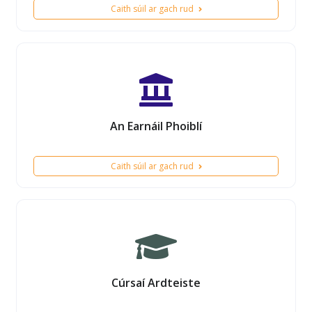
Caith súil ar gach rud
An Earnáil Phoiblí
Caith súil ar gach rud
Cúrsaí Ardteiste