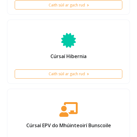
Caith súil ar gach rud
Cúrsaí Hibernia
Caith súil ar gach rud
Cúrsaí EPV do Mhúinteoirí Bunscoile