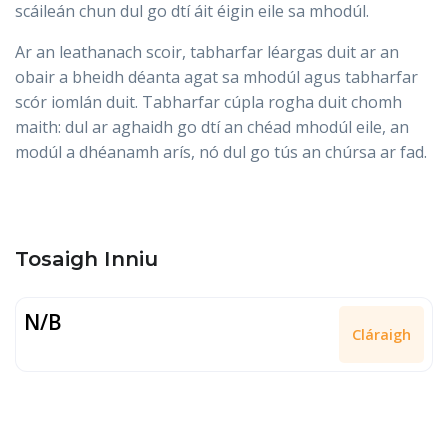
scáileán chun dul go dtí áit éigin eile sa mhodúl.
Ar an leathanach scoir, tabharfar léargas duit ar an
obair a bheidh déanta agat sa mhodúl agus tabharfar
scór iomlán duit. Tabharfar cúpla rogha duit chomh
maith: dul ar aghaidh go dtí an chéad mhodúl eile, an
modúl a dhéanamh arís, nó dul go tús an chúrsa ar fad.
Tosaigh Inniu
N/B
Cláraigh