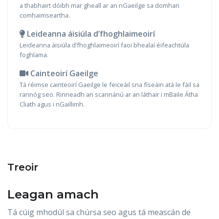
a thabhairt dóibh mar gheall ar an nGaeilge sa domhan
comhaimseartha.
Leideanna áisiúla d’fhoghlaimeoirí
Leideanna áisiúla d’fhoghlaimeoirí faoi bhealaí éifeachtúla
foghlama.
Cainteoirí Gaeilge
Tá réimse cainteoirí Gaeilge le feiceáil sna físeáin atá le fáil sa
rannóg seo. Rinneadh an scannánú ar an láthair i mBaile Átha
Cliath agus i nGaillimh.
Treoir
Leagan amach
Tá cúig mhodúl sa chúrsa seo agus tá meascán de