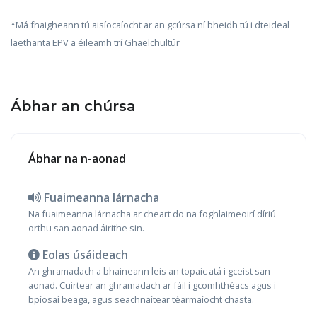
*Má fhaigheann tú aisíocaíocht ar an gcúrsa ní bheidh tú i dteideal
laethanta EPV a éileamh trí Ghaelchultúr
Ábhar an chúrsa
Ábhar na n-aonad
Fuaimeanna lárnacha
Na fuaimeanna lárnacha ar cheart do na foghlaimeoirí díriú
orthu san aonad áirithe sin.
Eolas úsáideach
An ghramadach a bhaineann leis an topaic atá i gceist san
aonad. Cuirtear an ghramadach ar fáil i gcomhthéacs agus i
bpíosaí beaga, agus seachnaítear téarmaíocht chasta.