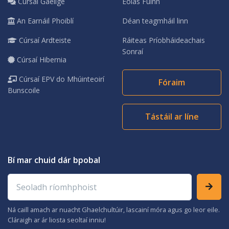
Cúrsaí Gaeilge
Eolas Fúinn
An Earnáil Phoiblí
Déan teagmháil linn
Cúrsaí Ardteiste
Ráiteas Príobháideachais
Sonraí
Cúrsaí Hibernia
Cúrsaí EPV do Mhúinteoirí
Fóraim
Bunscoile
Tástáil ar líne
Bí mar chuid dár bpobal
Seoladh ríomhphoist
Ná caill amach ar nuacht Ghaelchultúir, lascainí móra agus go leor eile.
Cláraigh ar ár liosta seoltaí inniu!