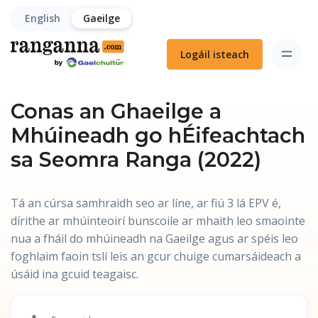
English
Gaeilge
Logáil isteach
Conas an Ghaeilge a
Mhúineadh go hÉifeachtach
sa Seomra Ranga (2022)
Tá an cúrsa samhraidh seo ar líne, ar fiú 3 lá EPV é,
dírithe ar mhúinteoirí bunscoile ar mhaith leo smaointe
nua a fháil do mhúineadh na Gaeilge agus ar spéis leo
foghlaim faoin tslí leis an gcur chuige cumarsáideach a
úsáid ina gcuid teagaisc.