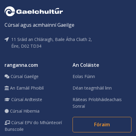
Cúrsaí agus acmhainní Gaeilge
11 Sráid an Chláraigh, Baile Átha Cliath 2,
Éire, D02 TD34
ranganna.com
An Coláiste
Cúrsaí Gaeilge
Eolas Fúinn
An Earnáil Phoiblí
Déan teagmháil linn
Cúrsaí Ardteiste
Ráiteas Príobháideachais
Sonraí
Cúrsaí Hibernia
Cúrsaí EPV do Mhúinteoirí
Fóraim
Bunscoile