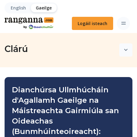
English
Gaeilge
Logáil isteach
Clárú
Dianchúrsa Ullmhúcháin
d'Agallamh Gaeilge na
Máistreachta Gairmiúla san
Oideachas
(Bunmhúinteoireacht):