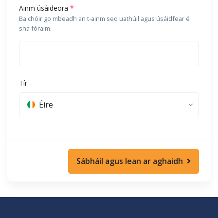
Ainm úsáideora
*
Ba chóir go mbeadh an t-ainm seo uathúil agus úsáidfear é
sna fóraim.
Tír
Éire
Sábháil agus lean ar aghaidh