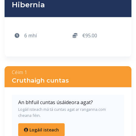
Hibernia
6 mhí
€95.00
Céim 1
Cruthaigh cuntas
An bhfuil cuntas úsáideora agat?
Logáil isteach má tá cuntas agat ar ranganna.com
cheana féin.
Logáil isteach