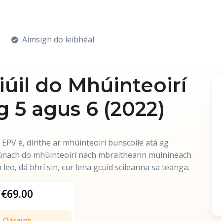
Aimsigh do leibhéal
iúil do Mhúinteoirí
g 5 agus 6 (2022)
á EPV é, dírithe ar mhúinteoirí bunscoile atá ag
iúnach do mhúinteoirí nach mbraitheann muiníneach
leo, dá bhrí sin, cur lena gcuid scileanna sa teanga.
€69.00
Cláraigh