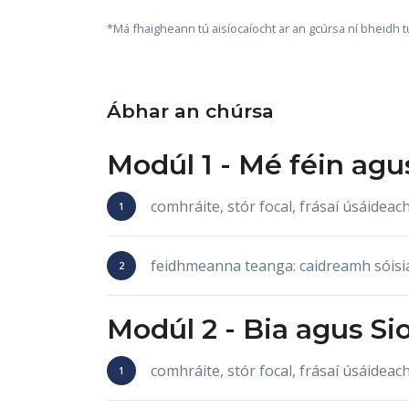
*Má fhaigheann tú aisíocaíocht ar an gcúrsa ní bheidh tú
Ábhar an chúrsa
Modúl 1 -
Mé féin
agu
comhráite, stór focal, frásaí úsáide
feidhmeanna teanga: caidreamh sóisia
Modúl 2 -
Bia
agus
Si
comhráite, stór focal, frásaí úsáide