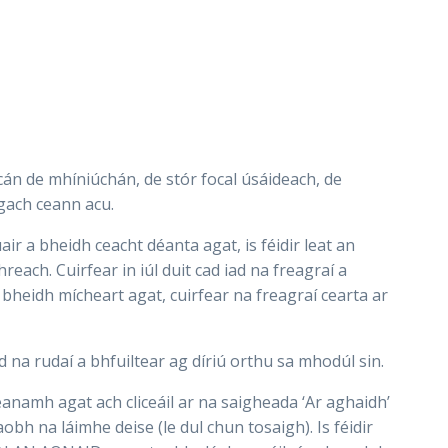
án de mhíniúchán, de stór focal úsáideach, de
gach ceann acu.
r a bheidh ceacht déanta agat, is féidir leat an
hreach. Cuirfear in iúl duit cad iad na freagraí a
 bheidh mícheart agat, cuirfear na freagraí cearta ar
ad na rudaí a bhfuiltear ag díriú orthu sa mhodúl sin.
éanamh agat ach cliceáil ar na saigheada ‘Ar aghaidh’
aobh na láimhe deise (le dul chun tosaigh). Is féidir