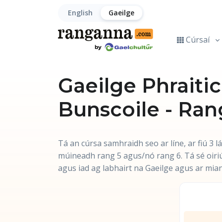
English
Gaeilge
Cúrsaí
Gaeilge Phraitic
Bunscoile - Ran
Tá an cúrsa samhraidh seo ar líne, ar fiú 3 l
múineadh rang 5 agus/nó rang 6. Tá sé oir
agus iad ag labhairt na Gaeilge agus ar mian 