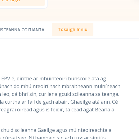
Tosaigh Inniu
ISTEANNA COITIANTA
á EPV é, dírithe ar mhúinteoirí bunscoile atá ag
iúnach do mhúinteoirí nach mbraitheann muiníneach
leo, dá bhrí sin, cur lena gcuid scileanna sa teanga.
a curtha ar fáil de gach abairt Ghaeilge atá ann. Cé
reagraí oiread agus is féidir, tá cead agat Béarla a
o chuid scileanna Gaeilge agus múinteoireachta a
a cúrsaí seo. Ní hamháin sin ach tugtar síntiús