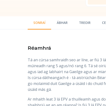
SONRAÍ
ÁBHAR
TREOIR
CE
Réamhrá
Tá an cúrsa samhraidh seo ar líne, ar fiú 3 l
múineadh rang 5 agus/nó rang 6. Tá sé oir
agus iad ag labhairt na Gaeilge agus ar mian 
Is cúrsa dátheangach é - tá aistriúchán Béarl
go molaimid duit Gaeilge a úsáid i do chuid f
úsáid más gá.
Ar mhaith leat 3 lá EPV a thuilleamh agus d
shaibhriú ag an am céanna? Is fiú 3 lá EPV n