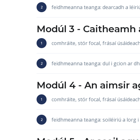
feidhmeanna teanga: dearcadh a léiri
Modúl 3 -
Caitheamh 
comhráite, stór focal, frásaí úsáide
feidhmeanna teanga: dul i gcion ar dh
Modúl 4 -
An aimsir
a
comhráite, stór focal, frásaí úsáide
feidhmeanna teanga: soiléiriú a lorg 