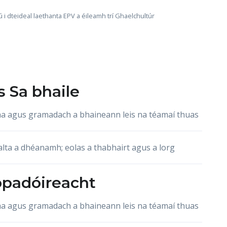
 i dteideal laethanta EPV a éileamh trí Ghaelchultúr
s
Sa bhaile
acha agus gramadach a bhaineann leis na téamaí thuas
lta a dhéanamh; eolas a thabhairt agus a lorg
opadóireacht
acha agus gramadach a bhaineann leis na téamaí thuas