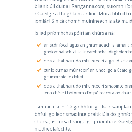
blianitiúil duit ar Ranganna.com, suíomh río
nGaeilge a fhoghlaim ar líne. Mura bhfuil tú
iomlán! Sin cé chomh muiníneach is atá muid
Is iad príomhchuspóirí an chúrsa ná:
an stór focal agus an ghramadach is lárnaí a
ghníomhaíochtaí taitneamhacha idirghníomha
deis a thabhairt do mhúinteoirí a gcuid scile
cur le cumas múinteoirí an Ghaeilge a úsáid 
gcumarsáid le daltaí
deis a thabhairt do mhúinteoirí smaointe pr
lena chéile i bhfóram díospóireachta an chúrs
Tábhachtach
: Cé go bhfuil go leor samplaí
bhfuil go leor smaointe praiticiúla do ghnío
chúrsa, is cúrsa teanga go príomha é ‘Gaeilg
modheolaíochta.