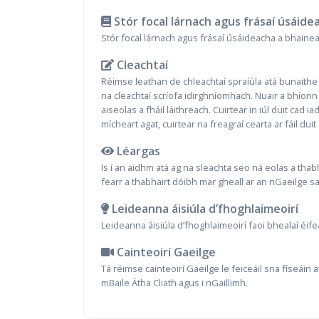
Stór focal lárnach agus frásaí úsáide
Stór focal lárnach agus frásaí úsáideacha a bhaine
Cleachtaí
Réimse leathan de chleachtaí spraíúla atá bunaithe 
na cleachtaí scríofa idirghníomhach. Nuair a bhíonn 
aiseolas a fháil láithreach. Cuirtear in iúl duit cad i
mícheart agat, cuirtear na freagraí cearta ar fáil dui
Léargas
Is í an aidhm atá ag na sleachta seo ná eolas a thabh
fearr a thabhairt dóibh mar gheall ar an nGaeilge
Leideanna áisiúla d’fhoghlaimeoirí
Leideanna áisiúla d’fhoghlaimeoirí faoi bhealaí éif
Cainteoirí Gaeilge
Tá réimse cainteoirí Gaeilge le feiceáil sna físeáin 
mBaile Átha Cliath agus i nGaillimh.