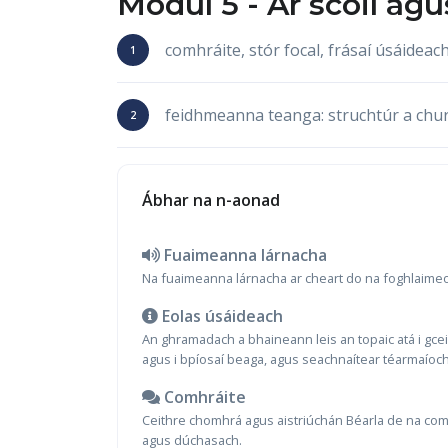
Modúl 5 -
Ar scoil
agu
comhráite, stór focal, frásaí úsáide
feidhmeanna teanga: struchtúr a chu
Ábhar na n-aonad
Fuaimeanna lárnacha
Na fuaimeanna lárnacha ar cheart do na foghlaimeoir
Eolas úsáideach
An ghramadach a bhaineann leis an topaic atá i gce
agus i bpíosaí beaga, agus seachnaítear téarmaíoch
Comhráite
Ceithre chomhrá agus aistriúchán Béarla de na comh
agus dúchasach.