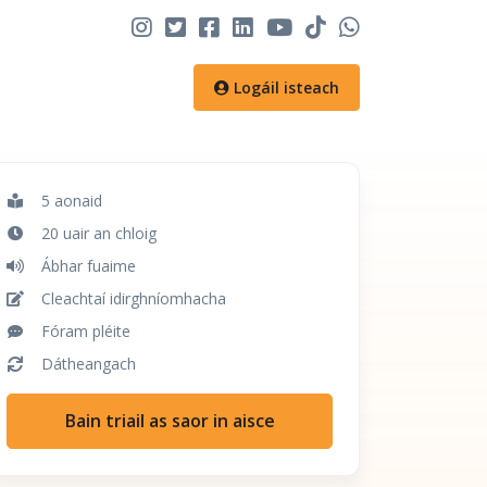
Logáil isteach
5 aonaid
20 uair an chloig
Ábhar fuaime
Cleachtaí idirghníomhacha
Fóram pléite
Dátheangach
Bain triail as saor in aisce