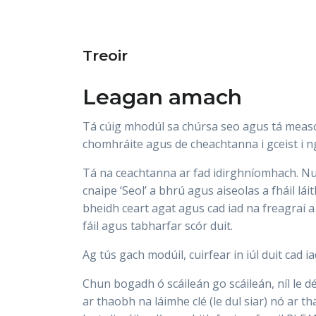
Treoir
Leagan amach
Tá cúig mhodúl sa chúrsa seo agus tá measc
chomhráite agus de cheachtanna i gceist i n
Tá na ceachtanna ar fad idirghníomhach. Nuai
cnaipe ‘Seol’ a bhrú agus aiseolas a fháil láit
bheidh ceart agat agus cad iad na freagraí a
fáil agus tabharfar scór duit.
Ag tús gach modúil, cuirfear in iúl duit cad i
Chun bogadh ó scáileán go scáileán, níl le d
ar thaobh na láimhe clé (le dul siar) nó ar th