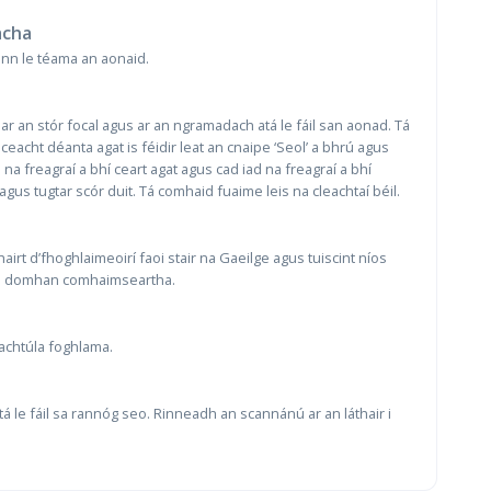
acha
ann le téama an aonaid.
ar an stór focal agus ar an ngramadach atá le fáil san aonad. Tá
ceacht déanta agat is féidir leat an cnaipe ‘Seol’ a bhrú agus
ad na freagraí a bhí ceart agat agus cad iad na freagraí a bhí
t agus tugtar scór duit. Tá comhaid fuaime leis na cleachtaí béil.
airt d’fhoghlaimeoirí faoi stair na Gaeilge agus tuiscint níos
 sa domhan comhaimseartha.
eachtúla foghlama.
atá le fáil sa rannóg seo. Rinneadh an scannánú ar an láthair i