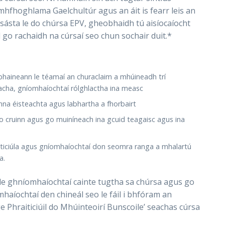
mhfhoghlama Gaelchultúr agus an áit is fearr leis an
 sásta le do chúrsa EPV, gheobhaidh tú aisíocaíocht
 go rachaidh na cúrsaí seo chun sochair duit.*
 bhaineann le téamaí an churaclaim a mhúineadh trí
cha, gníomhaíochtaí rólghlactha ina measc
anna éisteachta agus labhartha a fhorbairt
go cruinn agus go muiníneach ina gcuid teagaisc agus ina
aiticiúla agus gníomhaíochtaí don seomra ranga a mhalartú
a.
 de ghníomhaíochtaí cainte tugtha sa chúrsa agus go
mhaíochtaí den chineál seo le fáil i bhfóram an
e Phraiticiúil do Mhúinteoirí Bunscoile’ seachas cúrsa