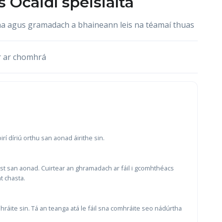
s
Ócáidí speisialta
acha agus gramadach a bhaineann leis na téamaí thuas
r ar chomhrá
í díriú orthu san aonad áirithe sin.
ist san aonad. Cuirtear an ghramadach ar fáil i gcomhthéacs
t chasta.
ráite sin. Tá an teanga atá le fáil sna comhráite seo nádúrtha